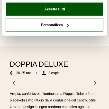
chiudendo questo messaggio con la X in alto a
interno assicura il silenzio e la privacy che cerchi in
destra.
Per maggiori informazioni puoi consultare
Accetta tutti
pieno centro.
l'informativa cookie
Personalizza
PRENOTA ORA
DOPPIA DELUXE
20-25 mq
2 ospiti
Ampia, confortevole, luminosa: la Doppia Deluxe è un
piacevolissimo rifugio dalla confusione del centro. Stile
Urban e design in legno rendono esclusivo ogni tuo