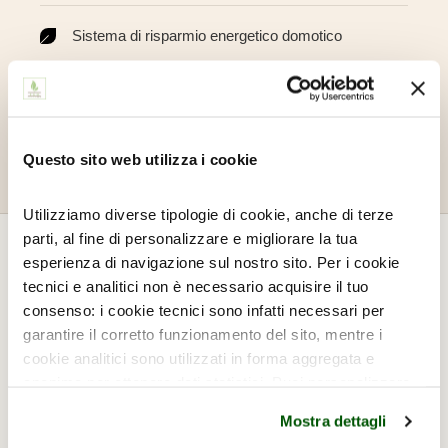
Sistema di risparmio energetico domotico
Condizionamento a ricircolo per il riutilizzo
dell’acqua calda
Questo sito web utilizza i cookie
Utilizziamo diverse tipologie di cookie, anche di terze
parti, al fine di personalizzare e migliorare la tua
esperienza di navigazione sul nostro sito. Per i cookie
DOPPIA CLASSIC
tecnici e analitici non è necessario acquisire il tuo
consenso: i cookie tecnici sono infatti necessari per
14 mq
2 ospiti
garantire il corretto funzionamento del sito, mentre i
cookie analitici sono utilizzati in forma aggregata e
anonima per ottenere dati statistici. Puoi personalizzare
le tue preferenze cliccando su "Personalizza" o
Sofisticata e accogliente, la nostra Classic è perfetta per
Mostra dettagli
continuare la navigazione con l'uso dei soli cookie tecnici
un soggiorno da soli o in coppia a Firenze. L’affaccio